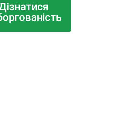
Дізнатися
боргованість