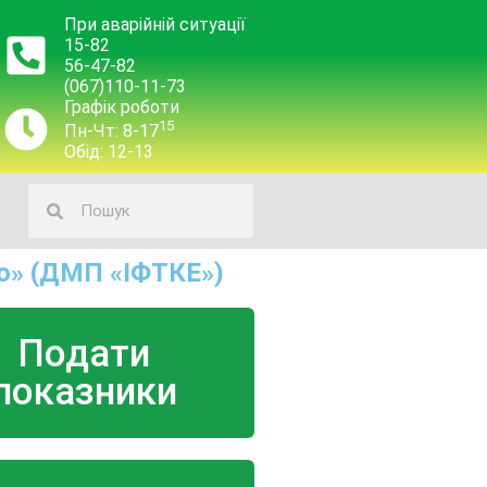
При аварійній ситуації
15-82
56-47-82
(067)110-11-73
Графік роботи
15
Пн-Чт: 8-17
Обід: 12-13
о» (ДМП «ІФТКЕ»)
Подати
показники