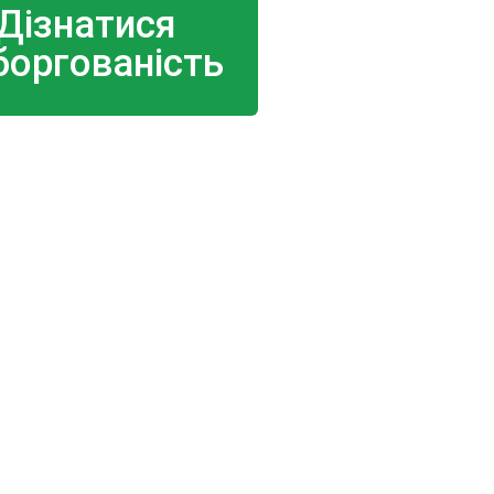
Дізнатися
боргованість