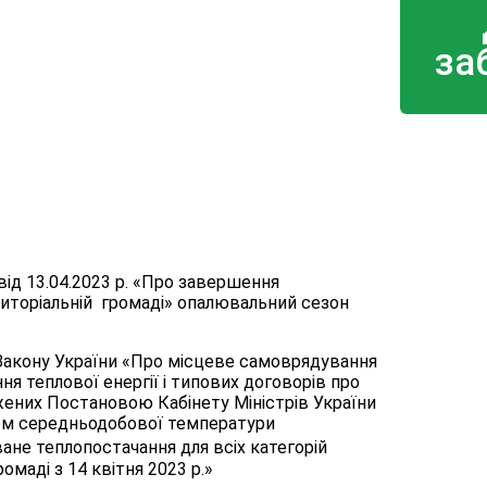
за
ід 13.04.2023 р. «Про завершення
риторіальній громаді» опалювальний сезон
 Закону України «Про місцеве самоврядування
ння теплової енергії і типових договорів про
джених Постановою Кабінету Міністрів України
одом середньодобової температури
ане теплопостачання для всіх категорій
омаді з 14 квітня 2023 р.»