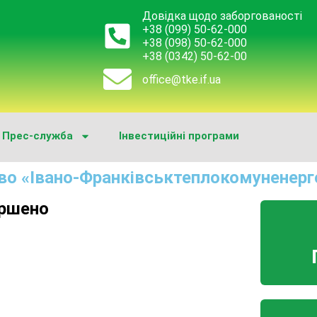
Довідка щодо заборгованості
+38 (099) 50-62-000
+38 (098) 50-62-000
+38 (0342) 50-62-00
office@tke.if.ua
Прес-служба
Інвестиційні програми
во «Івано-Франківськтеплокомуненерг
ершено