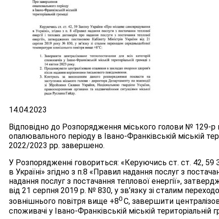
14.04.2023
Відповідно до Розпорядження міського голови № 129-р в
опалювального періоду в Івано-Франківській міській те
2022/2023 рр. завершено.
У Розпорядженні говориться: «Керуючись ст. ст. 42, 59
в Україні» згідно з п.8 «Правил надання послуг з постача
надання послуг з постачання теплової енергії», затвер
від 21 серпня 2019 р. № 830, у зв’язку зі сталим перех
0
зовнішнього повітря вище +8
С, завершити централізов
споживачі у Івано-Франківській міській територіальній гр