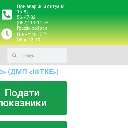
При аварійній ситуації
15-82
56-47-82
(067)110-11-73
Графік роботи
15
Пн-Чт: 8-17
Обід: 12-13
о» (ДМП «ІФТКЕ»)
Подати
показники