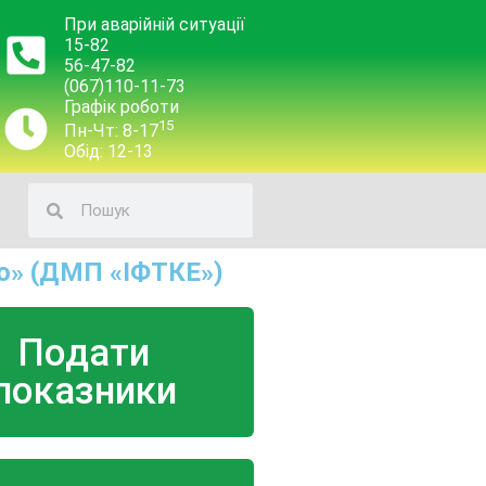
При аварійній ситуації
15-82
56-47-82
(067)110-11-73
Графік роботи
15
Пн-Чт: 8-17
Обід: 12-13
о» (ДМП «ІФТКЕ»)
Подати
показники