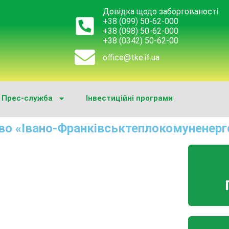
Довідка щодо заборгованості
+38 (099) 50-62-000
+38 (098) 50-62-000
+38 (0342) 50-62-00
office@tke.if.ua
Прес-служба
Інвестиційні програми
во «Івано-Франківськтеплокомуненерг