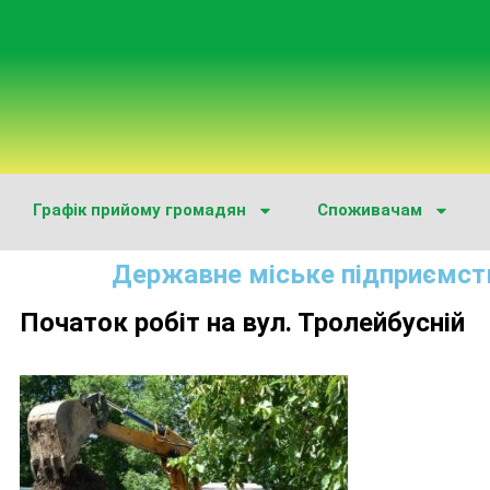
Графік прийому громадян
Споживачам
Державне міське підприємст
Початок робіт на вул. Тролейбусній