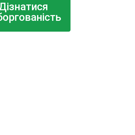
Дізнатися
боргованість