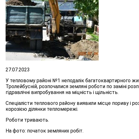
27.07.2023
У тепловому районі №1 неподалік багатоквартирного жит
Тролейбусній, розпочалися земляні роботи по заміні роз
гідравлічні випробування на міцність і щільність.
Спеціалісти теплового району виявили місце пориву і ро
корозією ділянки тепломережі.
Роботи тривають.
На фото: початок земляних робіт.