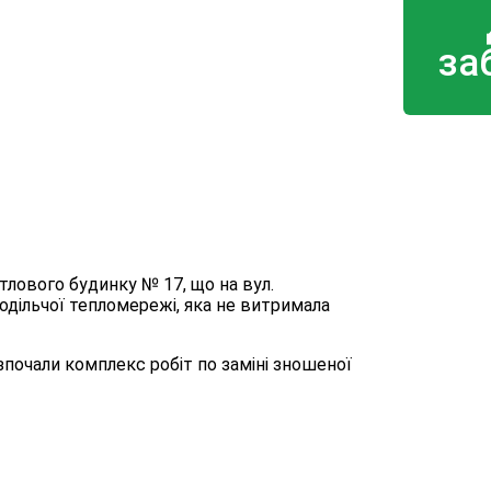
за
лового будинку № 17, що на вул.
подільчої тепломережі, яка не витримала
зпочали комплекс робіт по заміні зношеної