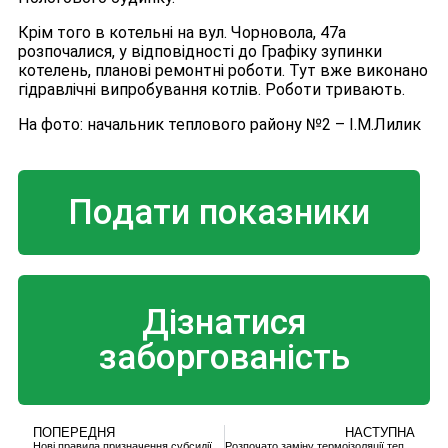
Крім того в котельні на вул. Чорновола, 47а
розпочалися, у відповідності до Графіку зупинки
котелень, планові ремонтні роботи. Тут вже виконано
гідравлічні випробування котлів. Роботи тривають.
На фото: начальник теплового району №2 – І.М.Лилик
Подати показники
Дізнатися
заборгованість
ПОПЕРЕДНЯ
НАСТУПНА
Нові правила призначення субсидії
Розпочато заміну термоізоляції тепломережі