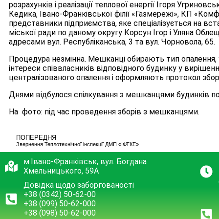
розрахунків і реалізації теплової енергії Ігоря Угриновс
Кедика, Івано-Франківської філії «Газмережі», КП «Ком
представники підприємства, яке спеціалізується на вст
міської ради по даному округу Корсун Ігор і Уляна Обл
адресами вул. Республіканська, 3 та вул. Чорновола, 65.
Процедура незмінна. Мешканці обирають тип опалення,
інтереси співвласників відповідного будинку у вирішен
централізованого опалення і оформляють протокол збор
Днями відбулося спілкування з мешканцями будинків по 
На фото: під час проведення зборів з мешканцями.
ПОПЕРЕДНЯ
Звернення Теплотехнічної інспекції ДМП «ІФТКЕ»
м.Івано-Франківськ, вул. Богдана
Хмельницького, 59А
Довідка щодо заборгованості
+38 (0342) 50-62-00
+38 (099) 50-62-000
+38 (098) 50-62-000