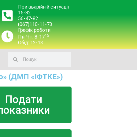
При аварійній ситуації
15-82
56-47-82
(067)110-11-73
Графік роботи
15
Пн-Чт: 8-17
Обід: 12-13
о» (ДМП «ІФТКЕ»)
Подати
показники