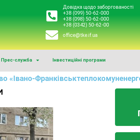
Довідка щодо заборгованості
+38 (099) 50-62-000
+38 (098) 50-62-000
+38 (0342) 50-62-00
office@tke.if.ua
Прес-служба
Інвестиційні програми
во «Івано-Франківськтеплокомуненерг
И