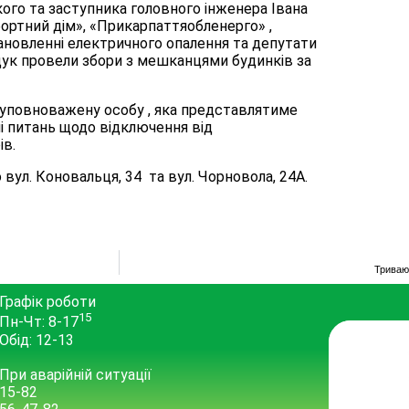
ького та заступника головного інженера Івана
фортний дім», «Прикарпаттяобленерго» ,
ановленні електричного опалення та депутати
ещук провели збори з мешканцями будинків за
 уповноважену особу , яка представлятиме
ні питань щодо відключення від
ів.
вул. Коновальця, 34 та вул. Чорновола, 24А.
Триваю
Графік роботи
15
Пн-Чт: 8-17
Обід: 12-13
При аварійній ситуації
15-82