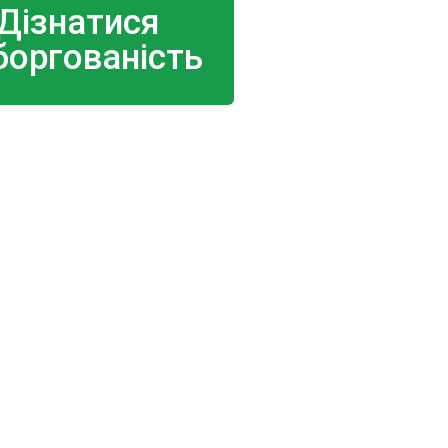
Дізнатися
боргованість