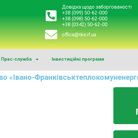
Довідка щодо заборгованості
+38 (099) 50-62-000
+38 (098) 50-62-000
+38 (0342) 50-62-00
office@tke.if.ua
Прес-служба
Інвестиційні програми
во «Івано-Франківськтеплокомуненерг