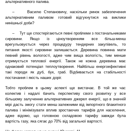
альтернативного палива.
–
Василю Степановичу, наскільки ринок забезпечення
альтернативним паливом готовий відгукнутися на виклики
нинішньої доби?
–
Тут ще спостерігаються певні проблеми з постачальниками
сировини. Якщо із ціноутворенням все більш-менш
врегульовується через процедуру тендерних закупівель, то
питання якості сировини залишається. Деревина повинна мати
певний рівень вологості, адже чим вища вологість, тим менше
отримується теплової енергії. Також не кожна деревина має
однаковий потенціал теплоутворення. Найбільш енергоефективні
такі породи як дуб, бук, граб. Відбивається на стабільності
постачання і якість наших доріг.
Тобто проблем в цьому аспекті ще вистачає. В той же час
колектив і надалі бачить перспективу свого розвитку у все
більшому залученню альтернативних джерел енергії, що в значній
мірі дасть змогу стати менш залежними від імпортного блакитного
палива і мінімізувати вплив зростаючих тарифів для населення,
адже відомо, що головною складовою тарифу завжди була
вартість газу, яка сягає до 70% від загальної вартості.