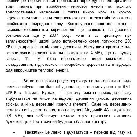
перший рік переймаються проблемою переходу на альтернативні
види палива при виробленні теплової енергії та гарячого
водопостачання населення і таким чином крок за кроком
відбувається зменшення енергозалежності та економія імпортного
російського природного газу. Застосування новітніх котлів з
високим коефіцієнтом корисної дії, що працюють на деревині
розпочалося ще у 2007 році, коли в с. Крихівцях при
загальноосвітній школі було встановлено котел потужністю 250
КВт, що працює на відходах деревини. Наступним кроком стала
реконструкція великої котельні потужністю 4 МВт, що на вулиці
Юності, 11. Тут було впроваджено цілий комплекс зі
складуванням, підготовкою і переробкою деревини та її відходів
для виробництва теплової енергії.
–
За останні роки процес переходу на альтернативні види
палива набуває все більшої динаміки, – говорить директор ДМП
«ІФТКЕ» Василь Рущак. – Причому заміна природного газу
відбувається не лише на відходи деревини (тирса, деревинна
тріска), а й на деревинні гранули (пелети). Саме на деревинних
пелетах нині діє котельня, що на вулиці Медичній 4А потужністю
0,8 МВт, яка забезпечує теплом окрім прилеглих житлових
будинків ще й Геріатричний будинок обласного центру.
–
Наскільки це легко відбувається – перехід від газу на