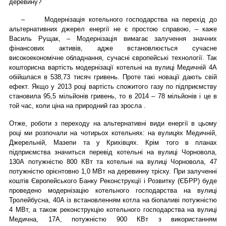
деревину?
–
Модернізація котельного господарства на перехід до
альтернативних джерел енергії не є простою справою, – каже
Василь Рущак, – Модернізація вимагає залучення значних
фінансових активів, адже встановлюється сучасне
високоекономічне обладнання, сучасні європейські технології. Так
кошторисна вартість модернізації котельні на вулиці Медичній 4А
обійшлася в 538,73 тисяч гривень. Проте такі новації дають свій
ефект. Якщо у 2013 році вартість спожитого газу по підприємству
становила 95,5 мільйонів гривень, то в 2014 – 78 мільйонів і це в
той час, коли ціна на природний газ зросла .
Отже, роботи з переходу на альтернативні види енергії в цьому
році ми розпочали на чотирьох котельнях: на вулицях Медичній,
Джерельній, Мазепи та у Крихівцях. Крім того в планах
підприємства значиться перевід котельні на вулиці Чорновола,
130А потужністю 800 КВт та котельні на вулиці Чорновола, 47
потужністю орієнтовно 1,0 МВт на деревинну тріску. При залученні
коштів Європейського Банку Реконструкції і Розвитку (ЄБРР) буде
проведено модернізацію котельного господарства на вулиці
Тролейбусна, 40А із встановленням котла на біопаливі потужністю
4 МВт, а також реконструкцію котельного господарства на вулиці
Медична, 17А, потужністю 900 КВт з використанням