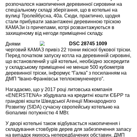
розпочалося накопичення деревинної сировини на
спеціальному складі зберігання, що в котельні на
вулиці Тролейбусна, 40а. Сюди, практично, щодня
стали прибувати завантажені деревинною тріскою
КАМАЗи із причепами, котрі розвантажуються в
захищеному від негоди приміщенні складу.
Днями
черговий КАМАЗ привіз 22 тонни якісної букової тріски.
Перед початком запуску котла на деревинній сировині,
що встановлений у цій котельні, необхідно зосередити
у складському приміщенні не менше 500 кубометрів
деревинної тріски, інформує “Галка” з посиланням на
ДМП “Івано-Франківськ теплокомуненерго”.
Нагадаємо, що у 2017 році литовська компанія
«ENERSTENA» збудувала на кредитні кошти ЄБРР та
грандові кошти Шведської Агенції Міжнародного
Розвитку (SIDA) сучасну європейську котельню на
біопаливі потужністю 4 МВт.
У дворі котельні також відбувається накопичення і
складування стовбурів дерев для забезпечення запасу
на випадок якихось непередбачених обставин. ДМП