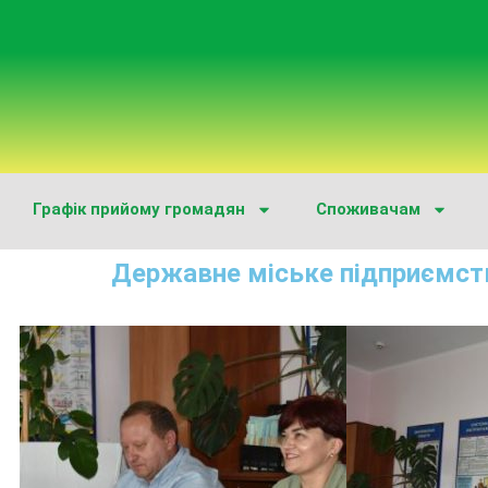
Графік прийому громадян
Споживачам
Державне міське підприємст