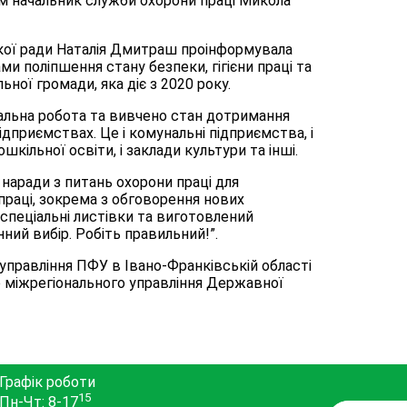
м начальник служби охорони праці Микола
ької ради Наталія Дмитраш проінформувала
ми поліпшення стану безпеки, гігієни праці та
ої громади, яка діє з 2020 року.
альна робота та вивчено стан дотримання
ідприємствах. Це і комунальні підприємства, і
дошкільної освіти, і заклади культури та інші.
, наради з питань охорони праці для
 праці, зокрема з обговорення нових
 спеціальні листівки та виготовлений
ний вибір. Робіть правильний!”.
управління ПФУ в Івано-Франківській області
го міжрегіонального управління Державної
Графік роботи
15
Пн-Чт: 8-17