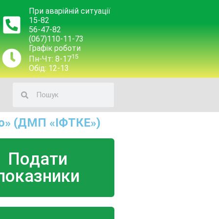
При аварійній ситуації
15-82
56-47-82
(067)110-11-73
Графік роботи
15
Пн-Чт: 8-17
Обід: 12-13
о» (ДМП «ІФТКЕ»)
Подати
показники