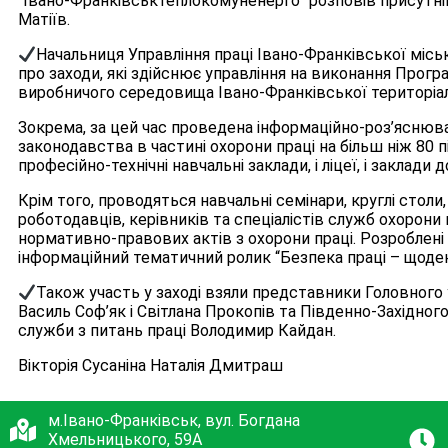
“Івано-Франківськтеплокомуненерго” розповів присутні
Матіїв.
Начальниця Управління праці Івано-Франківської міс
про заходи, які здійснює управління на виконання Програ
виробничого середовища Івано-Франківської територіальн
Зокрема, за цей час проведена інформаційно-роз’яснюв
законодавства в частині охорони праці на більш ніж 80 п
професійно-технічні навчальні заклади, і ліцеї, і заклади 
Крім того, проводяться навчальні семінари, круглі столи
роботодавців, керівників та спеціалістів служб охорони
нормативно-правових актів з охорони праці. Розроблені
інформаційний тематичний ролик “Безпека праці – щоден
Також участь у заході взяли представники Головного 
Василь Соф’як і Світлана Прокопів та Південно-Західно
служби з питань праці Володимир Кайдан.
Вікторія Сусаніна Наталія Дмитраш
м.Івано-Франківськ, вул. Богдана
Хмельницького, 59А