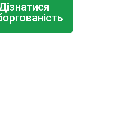
Дізнатися
боргованість