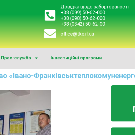
Довідка щодо заборгованості
+38 (099) 50-62-000
+38 (098) 50-62-000
+38 (0342) 50-62-00
office@tke.if.ua
Прес-служба
Інвестиційні програми
во «Івано-Франківськтеплокомуненерг