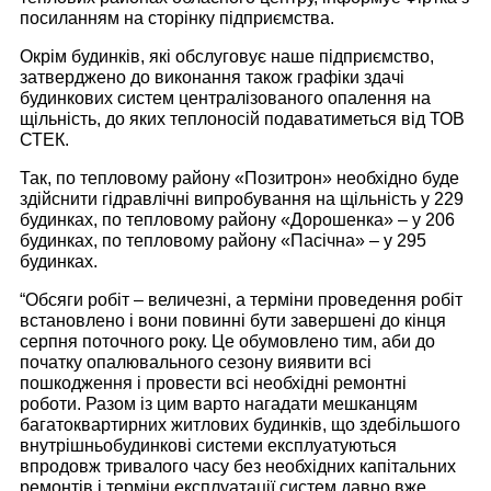
посиланням на сторінку підприємства.
Окрім будинків, які обслуговує наше підприємство,
затверджено до виконання також графіки здачі
будинкових систем централізованого опалення на
щільність, до яких теплоносій подаватиметься від ТОВ
СТЕК.
Так, по тепловому району «Позитрон» необхідно буде
здійснити гідравлічні випробування на щільність у 229
будинках, по тепловому району «Дорошенка» – у 206
будинках, по тепловому району «Пасічна» – у 295
будинках.
“Обсяги робіт – величезні, а терміни проведення робіт
встановлено і вони повинні бути завершені до кінця
серпня поточного року. Це обумовлено тим, аби до
початку опалювального сезону виявити всі
пошкодження і провести всі необхідні ремонтні
роботи. Разом із цим варто нагадати мешканцям
багатоквартирних житлових будинків, що здебільшого
внутрішньобудинкові системи експлуатуються
впродовж тривалого часу без необхідних капітальних
ремонтів і терміни експлуатації систем давно вже