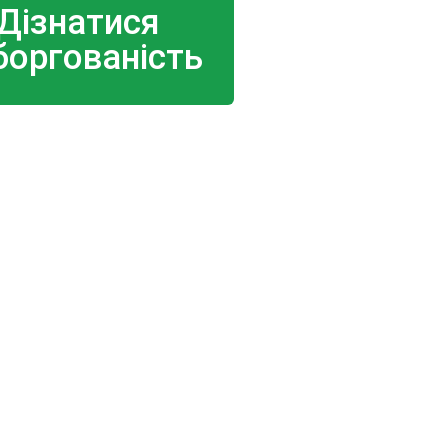
Дізнатися
боргованість