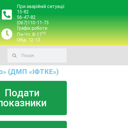
При аварійній ситуації
15-82
56-47-82
(067)110-11-73
Графік роботи
15
Пн-Чт: 8-17
Обід: 12-13
о» (ДМП «ІФТКЕ»)
Подати
показники