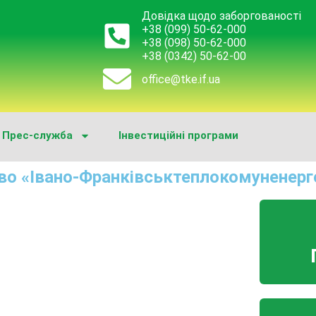
Довідка щодо заборгованості
+38 (099) 50-62-000
+38 (098) 50-62-000
+38 (0342) 50-62-00
office@tke.if.ua
Прес-служба
Інвестиційні програми
во «Івано-Франківськтеплокомуненерг