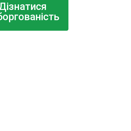
Дізнатися
боргованість