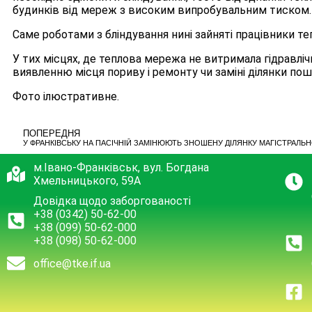
будинків від мереж з високим випробувальним тиском.
Саме роботами з бліндування нині зайняті працівники те
У тих місцях, де теплова мережа не витримала гідравлі
виявленню місця пориву і ремонту чи заміні ділянки по
Фото ілюстративне.
ПОПЕРЕДНЯ
У ФРАНКІВСЬКУ НА ПАСІЧНІЙ ЗАМІНЮЮТЬ ЗНОШЕНУ ДІЛЯНКУ МАГІСТРАЛЬ
м.Івано-Франківськ, вул. Богдана
Хмельницького, 59А
Довідка щодо заборгованості
+38 (0342) 50-62-00
+38 (099) 50-62-000
+38 (098) 50-62-000
office@tke.if.ua