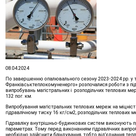
08.04.2024
По завершенню опалювального сезону 2023-2024 рр. у 
Франківськтеплокомуненерго» розпочалися роботи з під
випробувань магістральних і розподільчих теплових мер
132 пог. км.
Випробування магістральних теплових мереж на міцніс
гідравлічному тиску 16 кг/см2, розподільчих теплових м
Гідравліку внутрішньо-будинкових систем виконують п
параметрах. Тому перед виконанням гідравлічних випро
необхідно здійснити бліндування, тобто від’єднання т