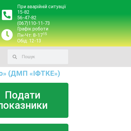
При аварійній ситуації
15-82
56-47-82
(067)110-11-73
Графік роботи
15
Пн-Чт: 8-17
Обід: 12-13
о» (ДМП «ІФТКЕ»)
Подати
показники