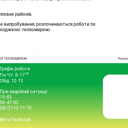
плових районів.
чні випробування, розпочинаються роботи по
шкодженої тепломережі.
НОЇ ТЕПЛОМЕРЕЖІ
Розпоч
Графік роботи
15
Пн-Чт: 8-17
Обід: 12-13
При аварійній ситуації
15-82
56-47-82
(067)110-11-73
Ми у Facebook