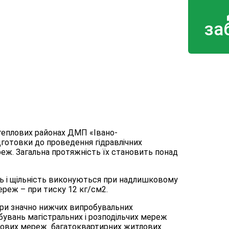
за
теплових районах ДМП «Івано-
готовки до проведення гідравлічних
еж. Загальна протяжність їх становить понад
ть і щільність виконуються при надлишковому
ереж – при тиску 12 кг/см2.
ри значно нижчих випробувальних
бувань магістральних і розподільчих мереж
еплових мереж багатоквартирних житлових