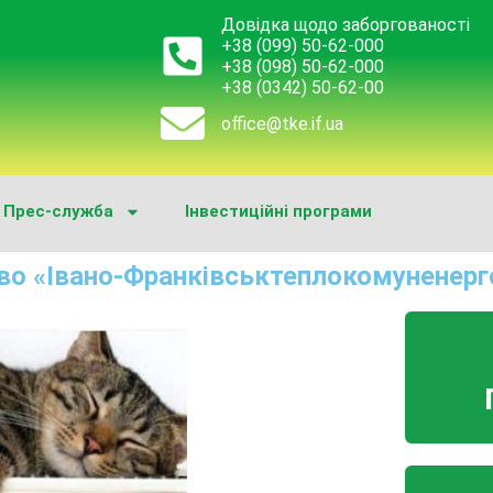
Довідка щодо заборгованості
+38 (099) 50-62-000
+38 (098) 50-62-000
+38 (0342) 50-62-00
office@tke.if.ua
Прес-служба
Інвестиційні програми
во «Івано-Франківськтеплокомуненерг