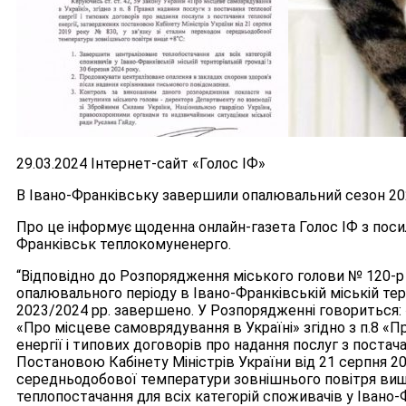
29.03.2024 Інтернет-сайт «Голос ІФ»
В Івано-Франківську завершили опалювальний сезон 20
Про це інформує щоденна онлайн-газета Голос ІФ з поси
Франківськ теплокомуненерго.
“Відповідно до Розпорядження міського голови № 120-р 
опалювального періоду в Івано-Франківській міській те
2023/2024 рр. завершено. У Розпорядженні говориться: «
«Про місцеве самоврядування в Україні» згідно з п.8 «П
енергії і типових договорів про надання послуг з постач
Постановою Кабінету Міністрів України від 21 серпня 20
середньодобової температури зовнішнього повітря вище
теплопостачання для всіх категорій споживачів у Івано-Ф