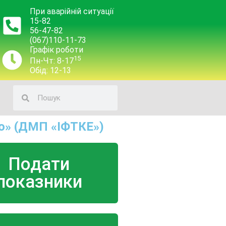
При аварійній ситуації
15-82
56-47-82
(067)110-11-73
Графік роботи
15
Пн-Чт: 8-17
Обід: 12-13
о» (ДМП «ІФТКЕ»)
Подати
показники