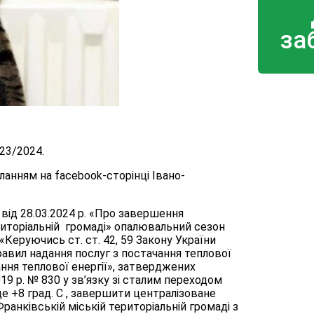
за
23/2024.
ланням на facebook-сторінці Івано-
від 28.03.2024 р. «Про завершення
риторіальній громаді» опалювальний сезон
Керуючись ст. ст. 42, 59 Закону України
равил надання послуг з постачання теплової
ання теплової енергії», затверджених
19 р. № 830 у зв’язку зі сталим переходом
 +8 град. С , завершити централізоване
ранківській міській територіальній громаді з