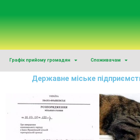
Графік прийому громадян
Споживачам
Державне міське підприємст