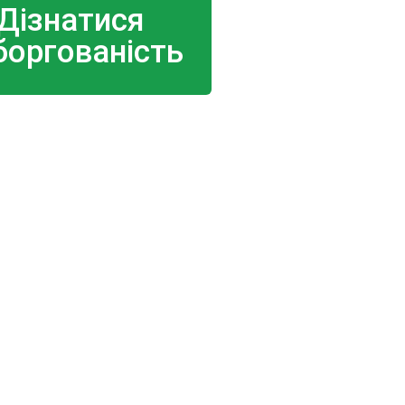
Дізнатися
боргованість