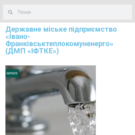
Державне міське підприємство
«Івано-
Франківськтеплокомуненерго»
(ДМП «ІФТКЕ»)