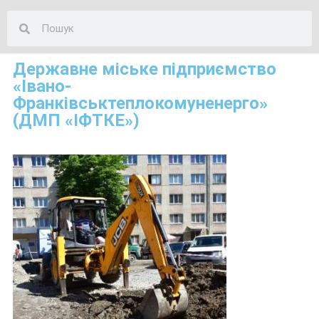
Державне міське підприємство
«Івано-
Франківськтеплокомуненерго»
(ДМП «ІФТКЕ»)