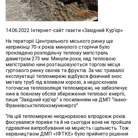
14.06.2022 Інтернет-сайт газети «Західний Кур’єр»
На території Центрального міського ринку ще
наприкінці 70-х років минулого сторіччя було
прокладено розподільчу теплову магістраль
діаметром 273 мм. Минули роки, над тепловою
магістраллю нині розташовуються торгові місця
гуртового ринку овочів та фруктів. За час тривалої
експлуатації тепломережі відбувся фізичний знос
металу труб під впливом корозії, а недосконала
тогочасна теплоізоляція тепломережі, не забезпечує
нині в повному обсязі збереження теплової енергії,
пише “Західний кур’єр” з посиланням на ДМП “Івано-
Франківськтеплокомуненерго”.
“На цій тепломережі неодноразово впродовж років
фіксувалися пориви та й на сьогодні вона не пройшла
гідравлічні випробування на міцність і щільність. Тож
керівництвом ДМП «ІФТКЕ» було прийнято рішення