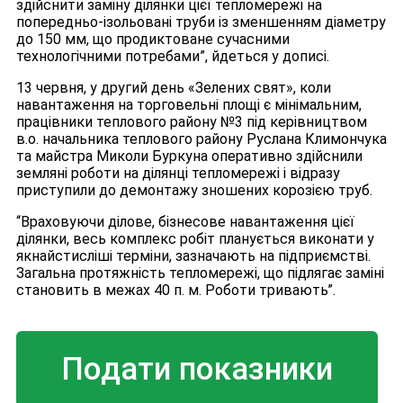
здійснити заміну ділянки цієї тепломережі на
попередньо-ізольовані труби із зменшенням діаметру
до 150 мм, що продиктоване сучасними
технологічними потребами”, йдеться у дописі.
13 червня, у другий день «Зелених свят», коли
навантаження на торговельні площі є мінімальним,
працівники теплового району №3 під керівництвом
в.о. начальника теплового району Руслана Климончука
та майстра Миколи Буркуна оперативно здійснили
земляні роботи на ділянці тепломережі і відразу
приступили до демонтажу зношених корозією труб.
“Враховуючи ділове, бізнесове навантаження цієї
ділянки, весь комплекс робіт планується виконати у
якнайстисліші терміни, зазначають на підприємстві.
Загальна протяжність тепломережі, що підлягає заміні
становить в межах 40 п. м. Роботи тривають”.
Подати показники