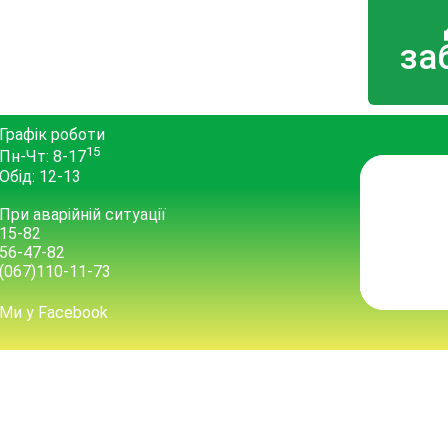
за
Графік роботи
15
Пн-Чт: 8-17
Обід: 12-13
При аварійній ситуації
15-82
56-47-82
(067)110-11-73
Ми у Facebook