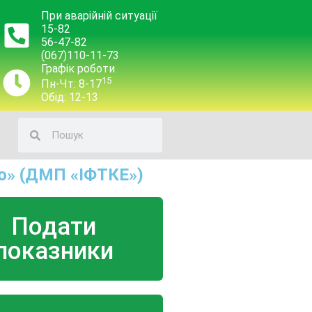
При аварійній ситуації
15-82
56-47-82
(067)110-11-73
Графік роботи
15
Пн-Чт: 8-17
Обід: 12-13
о» (ДМП «ІФТКЕ»)
Подати
показники