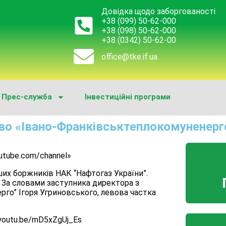
Довідка щодо заборгованості
+38 (099) 50-62-000
+38 (098) 50-62-000
+38 (0342) 50-62-00
office@tke.if.ua
Прес-служба
Інвестиційні програми
во «Івано-Франківськтеплокомуненерг
utube.com/channel»
ших боржників НАК “Нафтогаз України”.
. За словами заступника директора з
ерго” Ігоря Угриновського, левова частка
youtu.be/mD5xZgUj_Es