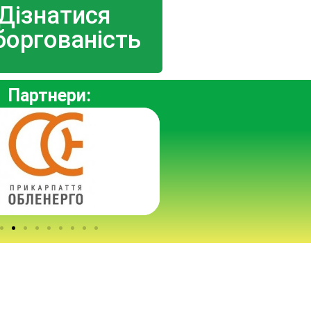
Дізнатися
боргованість
Партнери: