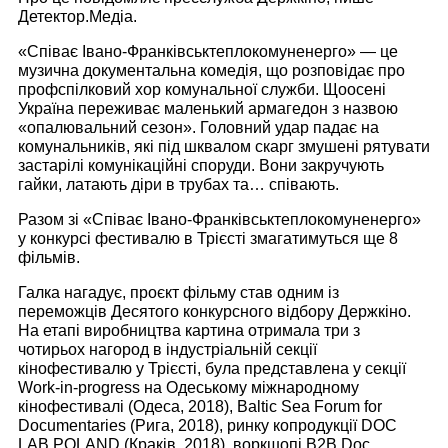
Детектор.Медіа.
«Співає Івано-Франківськтеплокомуненерго» — це
музична документальна комедія, що розповідає про
профспілковий хор комунальної служби. Щоосені
Україна переживає маленький армагедон з назвою
«опалювальний сезон». Головний удар падає на
комунальників, які під шквалом скарг змушені рятувати
застарілі комунікаційні споруди. Вони закручують
гайки, латають діри в трубах та… співають.
Разом зі «Співає Івано-Франківськтеплокомуненерго»
у конкурсі фестивалю в Трієсті змагатимуться ще 8
фільмів.
Галка нагадує, проєкт фільму став одним із
переможців Десятого конкурсного відбору Держкіно.
На етапі виробництва картина отримала три з
чотирьох нагород в індустріальній секції
кінофестивалю у Трієсті, була представлена у секції
Work-in-progress на Одеському міжнародному
кінофестивалі (Одеса, 2018), Baltic Sea Forum for
Documentaries (Рига, 2018), ринку копродукції DOC
LAB POLAND (Краків, 2018), воркшопі B2B Doc