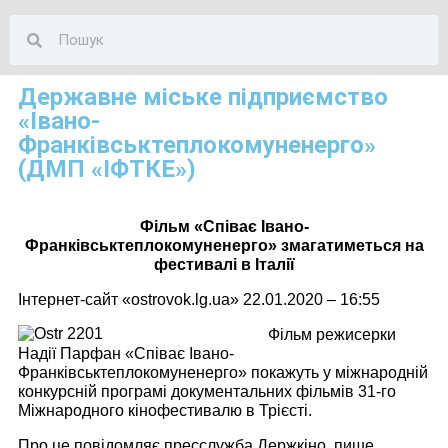
Державне міське підприємство
«Івано-
Франківськтеплокомуненерго»
(ДМП «ІФТКЕ»)
Фільм «Співає Івано-
Франківськтеплокомуненерго» змагатиметься на
фестивалі в Італії
Інтернет-сайт «ostrovok.lg.ua» 22.01.2020 – 16:55
Фільм режисерки
Надії Парфан «Співає Івано-
Франківськтеплокомуненерго» покажуть у міжнародній
конкурсній програмі документальних фільмів 31-го
Міжнародного кінофестивалю в Трієсті.
Про це повідомляє пресслужба Держкіно, пише