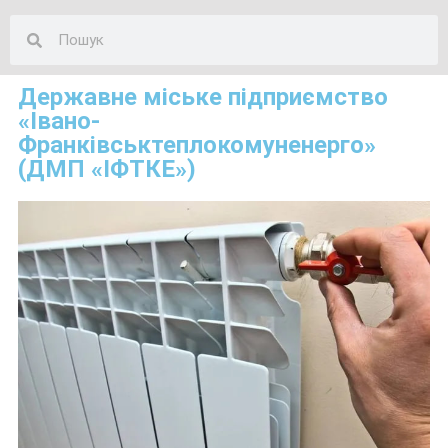
Державне міське підприємство
«Івано-
Франківськтеплокомуненерго»
(ДМП «ІФТКЕ»)