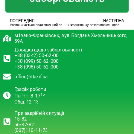
ПОПЕРЕДНЯ
НАСТУПНА
Розпочинається опалювальний сезон для закладів освіти, охорони здоров’я та соціальної сфери з 17 жовтня
У Франківську розпочинають опалювальний сезон
м.Івано-Франківськ, вул. Богдана Хмельницького,
59А
Довідка щодо заборгованості
+38 (0342) 50-62-00
+38 (099) 50-62-000
+38 (098) 50-62-000
office@tke.if.ua
Графік роботи
15
Пн-Чт: 8-17
Обід: 12-13
При аварійній ситуації
15-82
56-47-82
(067)110-11-73