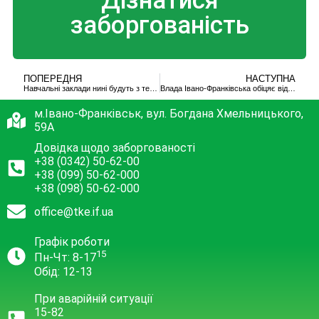
Дізнатися
заборгованість
ПОПЕРЕДНЯ
НАСТУПНА
Навчальні заклади нині будуть з теплом
Влада Івано-Франківська обіцяє відновити теплопостачання у житло і навчальні заклади.
м.Івано-Франківськ, вул. Богдана Хмельницького,
59А
Довідка щодо заборгованості
+38 (0342) 50-62-00
+38 (099) 50-62-000
+38 (098) 50-62-000
office@tke.if.ua
Графік роботи
15
Пн-Чт: 8-17
Обід: 12-13
При аварійній ситуації
15-82