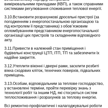
вимірювальними приладами (КВП), а також справними
системами регулювання споживання теплової енергії.
3.10.Встановити розрахункові дросельні пристрої (за
погодженням з енергопостачальною організацією та
під контролем її представника) з обов’язковим
опломбуванням представником енергопостачальної
організації цих пристроїв та складенням відповідного
акту.
3.11.Привести в належний стан приміщення і
будівельні конструкції ЦТП, ІТП, ТП та забезпечити їх
надійне закриття.
3.12.Утеплити віконні і дверні рами, засклити розбиті
вікна сходових кліток, технічних поверхів, підвальних
приміщень.
3.13.Особам, відповідальним за теплове господарство,
у встановлені терміни, пройти перевірку знань з
технології робіт та іншим НД, які стосуються систем
теплоспоживання і розрахунків за теплову енергію.
Всі ремонтно-профілактичні і налагоджувальні роботи