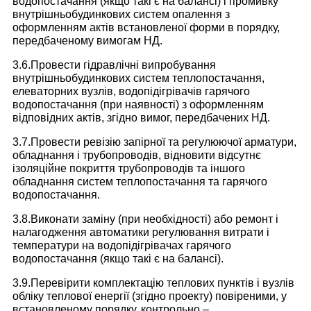
водопостачання (якщо такі є на балансі) і промивку
внутрішньобудинкових систем опалення з
оформленням актів встановленої форми в порядку,
передбаченому вимогам НД.
3.6.Провести гідравлічні випробування
внутрішньобудинкових систем теплопостачання,
елеваторних вузлів, водопідігрівачів гарячого
водопостачання (при наявності) з оформленням
відповідних актів, згідно вимог, передбачених НД.
3.7.Провести ревізію запірної та регулюючої арматури,
обладнання і трубопроводів, відновити відсутнє
ізоляційне покриття трубопроводів та іншого
обладнання систем теплопостачання та гарячого
водопостачання.
3.8.Виконати заміну (при необхідності) або ремонт і
налагодження автоматики регулювання витрати і
температури на водопідігрівачах гарячого
водопостачання (якщо такі є на балансі).
3.9.Перевірити комплектацію теплових пунктів і вузлів
обліку теплової енергії (згідно проекту) повіреними, у
встановленому порядку, контрольно –