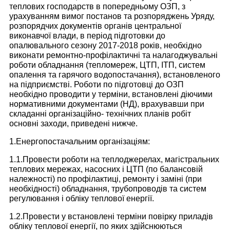
теплових господарств в попередньому ОЗП, з
урахуванням вимог постанов та розпоряджень Уряду,
розпорядчих документів органів центральної
виконавчої влади, в період підготовки до
опалювального сезону 2017-2018 років, необхідно
виконати ремонтно-профілактичні та налагоджувальні
роботи обладнання (тепломереж, ЦТП, ІТП, систем
опалення та гарячого водопостачання), встановленого
на підприємстві. Роботи по підготовці до ОЗП
необхідно проводити у терміни, встановлені діючими
нормативними документами (НД), врахувавши при
складанні організаційно- технічних планів робіт
основні заходи, приведені нижче.
1.Енергопостачальним організаціям:
1.1.Провести роботи на теплоджерелах, магістральних
теплових мережах, насосних і ЦТП (по балансовій
належності) по профілактиці, ремонту і заміні (при
необхідності) обладнання, трубопроводів та систем
регулювання і обліку теплової енергії.
1.2.Провести у встановлені терміни повірку приладів
обліку теплової енергії, по яких здійснюються