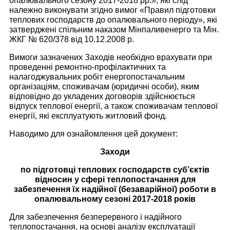
опалювального сезону 2017-2018 рр.», які слід
належно виконувати згідно вимог «Правил підготовки
теплових господарств до опалювального періоду», які
затверджені спільним наказом Мінпаливенерго та Мін.
ЖКГ № 620/378 від 10.12.2008 р.
Вимоги зазначених Заходів необхідно врахувати при
проведенні ремонтно-профілактичних та
налагоджувальних робіт енергопостачальним
організаціям, споживачам (юридичні особи), яким
відповідно до укладених договорів здійснюється
відпуск теплової енергії, а також споживачам теплової
енергії, які експлуатують житловий фонд.
Наводимо для ознайомлення цей документ:
Заходи
по підготовці теплових господарств суб’єктів
відносин у сфері теплопостачання для
забезпечення їх надійної (безаварійної) роботи в
опалювальному сезоні 2017-2018 років
Для забезпечення безперервного і надійного
теплопостачання, на основі аналізу експлуатації