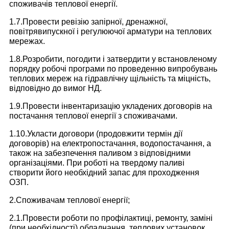
споживачів теплової енергії.
1.7.Провести ревізію запірної, дренажної,
повітрявипускної і регулюючої арматури на теплових
мережах.
1.8.Розробити, погодити і затвердити у встановленому
порядку робочі програми по проведенню випробувань
теплових мереж на гідравлічну щільність та міцність,
відповідно до вимог НД.
1.9.Провести інвентаризацію укладених договорів на
постачання теплової енергії з споживачами.
1.10.Укласти договори (продовжити термін дії
договорів) на електропостачання, водопостачання, а
також на забезпечення паливом з відповідними
організаціями. При роботі на твердому паливі
створити його необхідний запас для проходження
ОЗП.
2.Споживачам теплової енергії;
2.1.Провести роботи по профілактиці, ремонту, заміні
(при необхідності) обладнання, теплових установок,