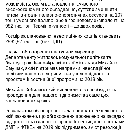
можливість, окрім встановлення сучасного
високоекономічного обладнання, суттєво зменшити
питомі витрати паливно-енергетичних ресурсів на 107
тонн умовного палива, або в грошовому еквіваленті на
982 тис. грн. Термін окупності – до двох років.
Розмір запланованих інвестиційних коштів становить
2995,92 тис. грн (без ПДВ).
Під час обговорення виступили директор
Департаменту житлової, комунальної політики та
благоустрою Івано-Франківської міськради Михайло
Смушак, який підтримав напрямки інвестиційної
політики нашого підприємства у відповідності із
проектом Інвестиційної програми на 2019 рік.
Михайло Кобилянський висловився за необхідність
проведення для нашого підприємства саме цих
запланованих кроків.
Результатом обговорень стала прийнята Резолюція, в
якій зазначено, що обговорення проведено на засадах
відкритості та гласності, проект Інвестиційної програми
ДМП «ІФТКЕ» на 2019 рік підтримано, зміст резолюції