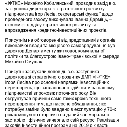
«ІФТКЕ» Михайло Кобилянський, проводив захід в.о.
заступника директора зі стратегічного розвитку
підприємства Ігор Лесів, секретарські функції щодо
проведеного заходу виконувала Іванна Дарміць, –
економіст відділу стратегічного розвитку та
впровадження кредитно-інвестиційних проектів.
Присутнім на обговоренні від представників органів
виконавчої влади та місцевого самоврядування був
директор Департаменту житлової, комунальної
політики та благоустрою Івано-Франківської міськради
Михайло Смушак.
Присутні заслухали доповідь в.о. заступника
директора зі стратегічного розвитку ДМП «ІФТКЕ»
Ігоря Лесіва про основні напрямки інвестиційних
перетворень, що заплановано здійснити на нашому
підприємстві впрожовж поточного року. Він
обгрунтував причини саме таких кроків технічного
перетворення тим, що насосне обладнання, яке
потребує заміни було введено в експлуатацію у 70-х
роках минулого сторіччя і на даний час морально
застаріло і фізично вичерпало свій ресурс. Реалізація
заходів Інвестиційної програми на 2019 рік дасть