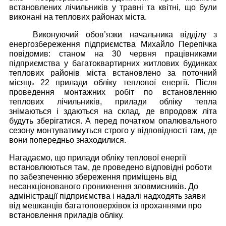
встановлених лічильників у травні та квітні, що були
виконані на теплових районах міста.
Виконуючий обов’язки начальника відділу з
енергозбереження підприємства Михайло Перепічка
повідомив: станом на 30 червня працівниками
підприємства у багатоквартирних житлових будинках
теплових районів міста встановлено за поточний
місяць 22 прилади обліку теплової енергії. Після
проведення монтажних робіт по встановленню
теплових лічильників, прилади обліку тепла
знімаються і здаються на склад, де впродовж літа
будуть зберігатися. А перед початком опалювального
сезону монтуватимуться строго у відповідності там, де
вони попередньо знаходилися.
Нагадаємо, що прилади обліку теплової енергії
встановлюються там, де проведено відповідні роботи
по забезпеченню збереження приміщень від
несанкціонованого проникнення зловмисників. До
адміністрації підприємства і надалі надходять заяви
від мешканців багатоповерхівок із проханнями про
встановлення приладів обліку.