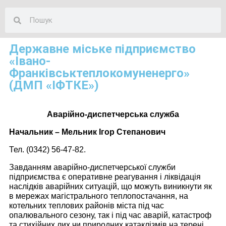
Державне міське підприємство
«Івано-
Франківськтеплокомуненерго»
(ДМП «ІФТКЕ»)
Аварійно-диспетчерська служба
Начальник – Мельник Ігор Степанович
Тел. (0342) 56-47-82.
Завданням аварійно-диспетчерської служби
підприємства є оперативне реагування і ліквідація
наслідків аварійних ситуацій, що можуть виникнути як
в мережах магістрального теплопостачання, на
котельних теплових районів міста під час
опалювального сезону, так і під час аварій, катастроф
та стихійних лих чи природних катаклізмів на терені