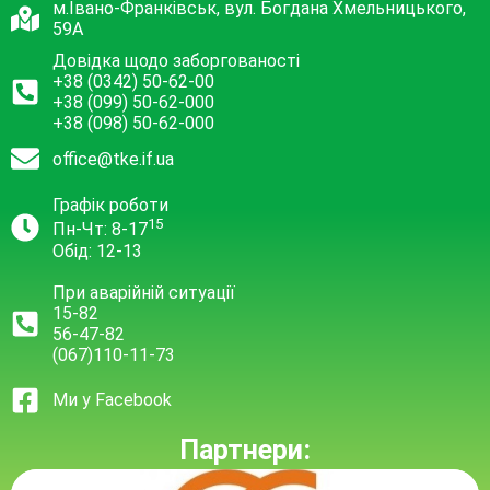
віру
м.Івано-Франківськ, вул. Богдана Хмельницького,
в
59А
себе
Довідка щодо заборгованості
і
+38 (0342) 50-62-00
опору
+38 (099) 50-62-000
у
+38 (098) 50-62-000
житті.
office@tke.if.ua
Давайте
радіти
Графік роботи
світлим
15
Пн-Чт: 8-17
відчуттям,
Обід: 12-13
що
При аварійній ситуації
прокидаються
15-82
в
56-47-82
нас
(067)110-11-73
у
цей
Ми у Facebook
святковий
день.
Партнери:
Будьмо
цього