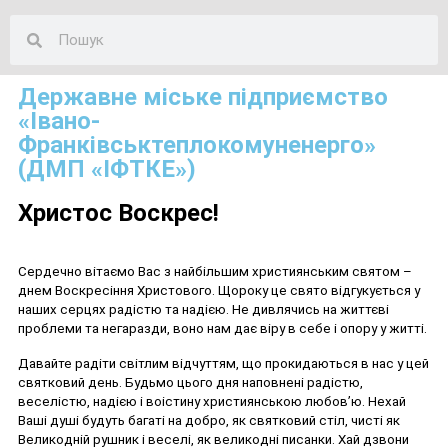
Державне міське підприємство
«Івано-
Франківськтеплокомуненерго»
(ДМП «ІФТКЕ»)
Христос Воскрес!
Сердечно
вітаємо
Сердечно вітаємо Вас з найбільшим християнським святом –
Вас
днем Воскресіння Христового. Щороку це свято відгукується у
з
наших серцях радістю та надією. Не дивлячись на життєві
найбільшим
проблеми та негаразди, воно нам дає віру в себе і опору у житті.
християнським
Давайте радіти світлим відчуттям, що прокидаються в нас у цей
святом
святковий день. Будьмо цього дня наповнені радістю,
–
веселістю, надією і воістину християнською любов’ю. Нехай
днем
Ваші душі будуть багаті на добро, як святковий стіл, чисті як
Воскресіння
Великодній рушник і веселі, як великодні писанки. Хай дзвони