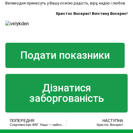
Христового.
Великодня принесуть у Вашу оселю радість, віру, надію і любов.
Щороку
Христос Воскрес! Воістину Воскрес!
це
свято
відгукується
у
наших
серцях
радістю
Подати показники
та
надією.
Не
дивлячись
на
Дізнатися
життєві
заборгованість
проблеми
та
негаразди,
воно
нам
ПОПЕРЕДНЯ
НАСТУПНА
Спортивні ігри ЖКГ. Наші — найспритніші.
Христос Воскрес!
дає