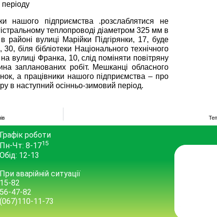
 періоду
ки нашого підприємства .розслаблятися не
гістральному теплопроводі діаметром 325 мм в
в районі вулиці Марійки Підгірянки, 17, буде
 30, біля бібліотеки Національного технічного
 на вулиці Франка, 10, слід поміняти повітряну
ина запланованих робіт. Мешканці обласного
нок, а працівники нашого підприємства – про
нтру в наступний осінньо-зимовий період.
ів
Теп
Графік роботи
15
Пн-Чт: 8-17
Обід: 12-13
При аварійній ситуації
15-82
56-47-82
(067)110-11-73