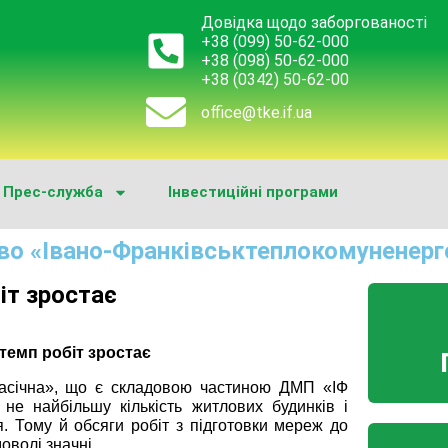
Довідка щодо заборгованості
+38 (099) 50-62-000
+38 (098) 50-62-000
+38 (0342) 50-62-00
office@tke.if.ua
Прес-служба
Інвестиційні програми
во «Івано-Франківськтеплокомуненерг
іт зростає
темп робіт зростає
ічна», що є складовою частиною ДМП «ІФ
не найбільшу кількість житлових будинків і
. Тому й обсяги робіт з підготовки мереж до
доволі значні.