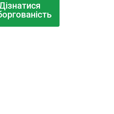
Дізнатися
боргованість