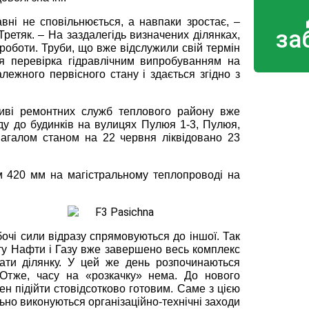
вні не сповільнюється, а навпаки зростає, –
за
ретяк. – На заздалегідь визначених ділянках,
роботи. Труби, що вже відслужили свій термін
ся перевірка гідравлічним випробуванням на
лежного первісного стану і здається згідно з
иві ремонтних служб теплового району вже
ду до будинків на вулицях Пулюя 1-3, Пулюя,
Загалом станом на 22 червня ліквідовано 23
м 420 мм на магістральному теплопроводі на
бочі сили відразу спрямовуються до іншої. Так
ету Нафти і Газу вже завершено весь комплекс
вати ділянку. У цей же день розпочинаються
 Отже, часу на «розкачку» нема. До нового
 підійти стовідсотково готовим. Саме з цією
ьно виконуються організаційно-технічні заходи