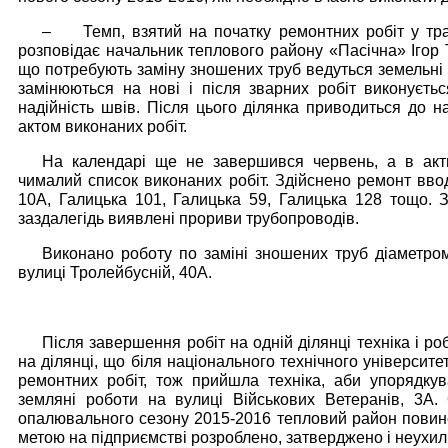
–
Темп, взятий на початку ремонтних робіт у тра
розповідає начальник теплового району «Пасічна» Ігор Т
що потребують заміну зношених труб ведуться земельні 
замінюються на нові і після зварних робіт виконуєть
надійність швів. Після цього ділянка приводиться до на
актом виконаних робіт.
На календарі ще не завершився червень, а в акт
чималий список виконаних робіт. Здійснено ремонт вво
10А, Галицька 101, Галицька 59, Галицька 128 тощо. 
заздалегідь виявлені прориви трубопроводів.
Виконано роботу по заміні зношених труб діаметро
вулиці Тролейбусній, 40А.
Після завершення робіт на одній ділянці техніка і ро
на ділянці, що біля національного технічного університ
ремонтних робіт, тож прийшла техніка, аби упорядку
земляні роботи на вулиці Військових Ветеранів, 3А.
опалювального сезону 2015-2016 тепловий район повинен
метою на підприємстві розроблено, затверджено і неухил