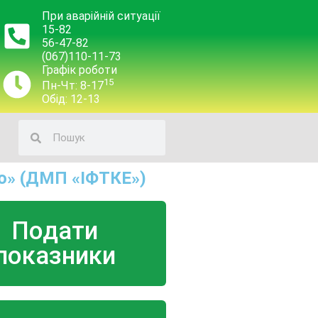
При аварійній ситуації
15-82
56-47-82
(067)110-11-73
Графік роботи
15
Пн-Чт: 8-17
Обід: 12-13
о» (ДМП «ІФТКЕ»)
Подати
показники