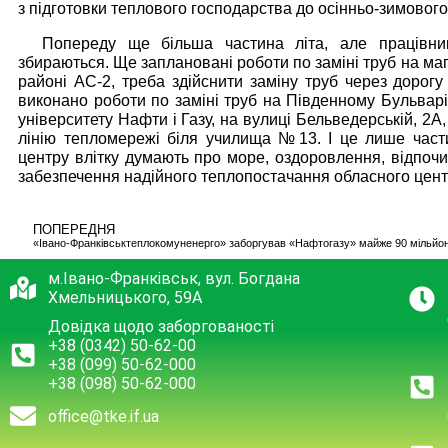
з підготовки теплового господарства до осінньо-зимового
Попереду ще більша частина літа, але працівни
збираються. Ще заплановані роботи по заміні труб на ма
районі АС-2, треба здійснити заміну труб через дорогу 
виконано роботи по заміні труб на Південному Бульварі,
університету Нафти і Газу, на вулиці Бельведерській, 2А,
лінію тепломережі біля училища №13. І це лише част
центру влітку думають про море, оздоровлення, відпочи
забезпечення надійного теплопостачання обласного це
ПОПЕРЕДНЯ
«Івано-Франківськтеплокомуненерго» заборгував «Нафтогазу» майже 90 мільйон
м.Івано-Франківськ, вул. Богдана
Хмельницького, 59А
Довідка щодо заборгованості
+38 (0342) 50-62-00
+38 (099) 50-62-000
+38 (098) 50-62-000
office@tke.if.ua