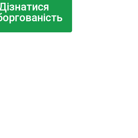
Дізнатися
боргованість