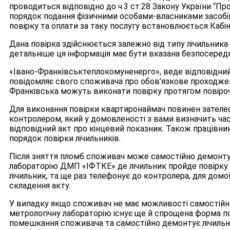
проводиться відповідно до ч.3 ст.28 Закону України “Про
порядок подання фізичними особами-власниками засобів
повірку та оплати за таку послугу встановлюється Кабін
Дана повірка здійснюється залежно від типу лічильника 
детальніше ця інформація має бути вказана безпосереднь
«Івано-Франківськтеплокомуненерго», веде відповідний 
повідомляє свого споживача про обов’язкове проходжен
Франківська можуть виконати повірку протягом повіроч
Для виконання повірки квартиронаймач повинен зателеф
контролером, який у домовленості з вами визначить час 
відповідний акт про кінцевий показник. Також працівн
порядок повірки лічильників.
Після зняття пломб споживач може самостійно демонтув
лабораторію ДМП «ІФТКЕ» де лічильник пройде повірку. 
лічильник, та ще раз телефонує до контролера, для дом
складення акту.
У випадку якщо споживач не має можливості самостійн
метрологічну лабораторію існує ще й спрощена форма по
помешкання споживача та самостійно демонтує лічильник