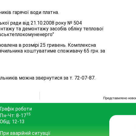
ків гарячої води платна.
кої ради від 21.10.2008 року № 504
онтажу та демонтажу засобів обліку теплової
івськтеплокомуненерго”
новлена в розмірі 25 гривень. Комплексна
ічильника коштуватиме споживачу 65 грн. за
льників можна звернутися за т. 72-07-87.
Представилено новог
Графік роботи
15
Пн-Чт: 8-17
Обід: 12-13
При аварійній ситуації