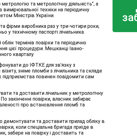
 метрологію та метрологічну діяльність”, а
 вимірювальної техніки на періодичну
за
етом Міністрів України.
та фірми виробника раз у три-чотири роки,
о у технічному паспорті лічильника.
облік термінів повірки та періодично
ня цієї процедури. Мешканці Івано-
ного кварталу.
онувати до ІФТКЕ для зв’язку з
візиту, зніме пломби з лічильника та складе
ик підприємства повинен повідомити сам
ати та доставити лічильник у метрологічну
По закінченні повірки, власник забирає
овленості про встановлення пломб та
о демонтувати та доставити прилад обліку в
вірки, коли спеціальна бригада приїде в
, забере на повірку і доставить та