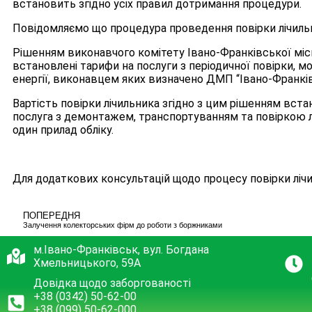
встановить згідно усіх правил дотримання процедури.
Повідомляємо що процедура проведення повірки лічильни
Рішенням виконавчого комітету Івано-Франківської місь
встановлені тарифи на послуги з періодичної повірки, м
енергії, виконавцем яких визначено ДМП “Івано-Франк
Вартість повірки лічильника згідно з цим рішенням вста
послуга з демонтажем, транспортуванням та повіркою л
один прилад обліку.
Для додаткових консультацій щодо процесу повірки лічи
ПОПЕРЕДНЯ
Залучення колекторських фірм до роботи з боржниками
м.Івано-Франківськ, вул. Богдана
Хмельницького, 59А
Довідка щодо заборгованості
+38 (0342) 50-62-00
+38 (099) 50-62-000