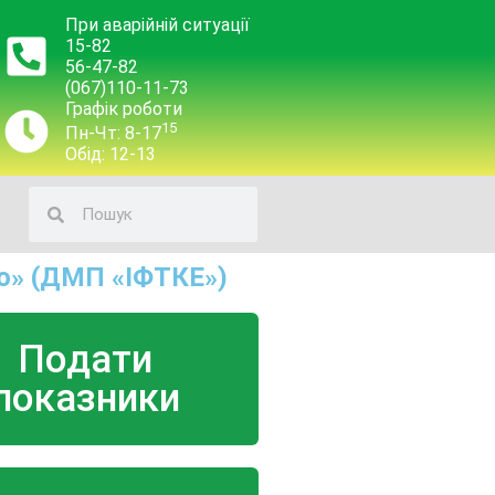
При аварійній ситуації
15-82
56-47-82
(067)110-11-73
Графік роботи
15
Пн-Чт: 8-17
Обід: 12-13
о» (ДМП «ІФТКЕ»)
Подати
показники