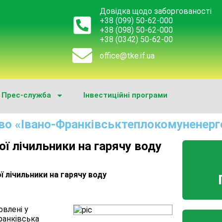
Довідка щодо заборгованості
+38 (099) 50-62-000
+38 (098) 50-62-000
+38 (0342) 50-62-00
office@tke.if.ua
Прес-служба
Інвестиційні програми
во «Івано-Франківськтеплокомуненерг
ої лічильники на гарячу воду
ї лічильники на гарячу воду
овлені у
ранківська