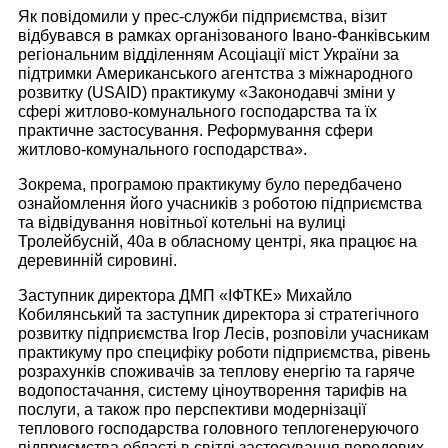
Як повідомили у прес-служби підприємства, візит
відбувався в рамках організованого Івано-Фанківським
регіональним відділенням Асоціації міст України за
підтримки Американського агентства з міжнародного
розвитку (USAID) практикуму «Законодавчі зміни у
сфері житлово-комунального господарства та їх
практичне застосування. Реформування сфери
житлово-комунального господарства».
Зокрема, програмою практикуму було передбачено
ознайомлення його учасників з роботою підприємства
та відвідування новітньої котельні на вулиці
Тролейбусній, 40а в обласному центрі, яка працює на
деревинній сировині.
Заступник директора ДМП «ІФТКЕ» Михайло
Кобилянський та заступник директора зі стратегічного
розвитку підприємства Ігор Лесів, розповіли учасникам
практикуму про специфіку роботи підприємства, рівень
розрахунків споживачів за теплову енергію та гаряче
водопостачання, систему ціноутворення тарифів на
послуги, а також про перспективи модернізації
теплового господарства головного теплогенеруючого
підприємства області в світлі застосування передових