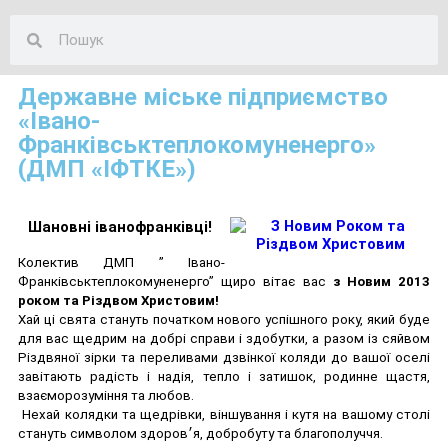
Державне міське підприємство
«Івано-
Франківськтеплокомуненерго»
(ДМП «ІФТКЕ»)
Шановні іванофранківці!
Колектив ДМП ” Івано-
Франківськтеплокомуненерго” щиро вітає вас
з Новим 2013
роком та Різдвом Христовим!
Хай ці свята стануть початком нового успішного року, який буде
для вас щедрим на добрі справи і здобутки, а разом із сяйвом
Різдвяної зірки та переливами дзвінкої коляди до вашої оселі
завітають радість і надія, тепло і затишок, родинне щастя,
взаєморозуміння та любов.
Нехай колядки та щедрівки, віншування і кутя на вашому столі
стануть символом здоров׳я, добробуту та благополуччя.