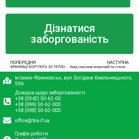
Дізнатися
заборгованість
ПОПЕРЕДНЯ
НАСТУПНА
ФРАНКІВЦІ БОРГУЮТЬ ЗА ТЕПЛО 200 МІЛЬЙОНІВ ГРИВЕНЬ
Уряд скасував мораторій на стягнення боргів за комуналку: франківцям почнуть відключати світло та газ (відео)
м.Івано-Франківськ, вул. Богдана Хмельницького,
59А
Довідка щодо заборгованості
+38 (0342) 50-62-00
+38 (099) 50-62-000
+38 (098) 50-62-000
office@tke.if.ua
Графік роботи
15