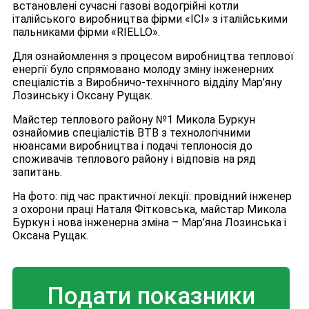
встановлені сучасні газові водогрійні котли
італійського виробництва фірми «ICI» з італійськими
пальниками фірми «RIELLO».
Для ознайомлення з процесом виробництва теплової
енергії було спрямовано молоду зміну інженерних
спеціалістів з Виробничо-технічного відділу Мар’яну
Лозинську і Оксану Рущак.
Майстер теплового району №1 Микола Буркун
ознайомив спеціалістів ВТВ з технологічними
нюансами виробництва і подачі теплоносія до
споживачів теплового району і відповів на ряд
запитань.
На фото: під час практичної лекції: провідний інженер
з охорони праці Наталя Фітковська, майстар Микола
Буркун і нова інженерна зміна – Мар’яна Лозинська і
Оксана Рущак.
Подати показники